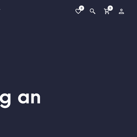
0
0
T
g an