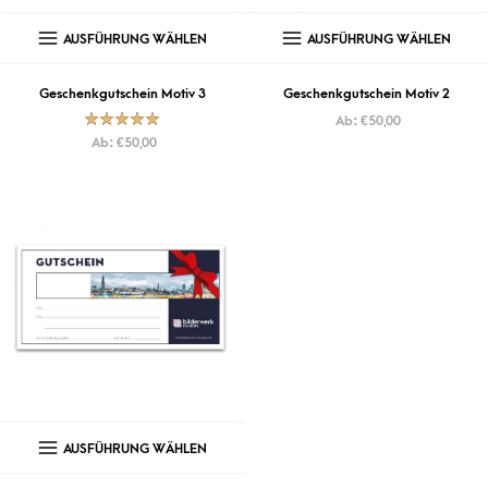
AUSFÜHRUNG WÄHLEN
AUSFÜHRUNG WÄHLEN
Geschenkgutschein Motiv 3
Geschenkgutschein Motiv 2
Ab:
€
50,00
Bewertet mit
Ab:
€
50,00
5.00
von
5
AUSFÜHRUNG WÄHLEN