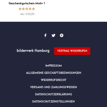
Geschenkgutschein Motiv 1
Bewertet mit
Ab:
€
50,00
5.00
von
5
bilderwerk Hamburg
VERTRAG WIDERRUFEN
IMPRESSUM
ALLGEMEINE GESCHÄFTSBEDINGUNGEN
WIDERRUFSRECHT
VERSAND UND ZAHLUNGSWEISEN
DATENSCHUTZERKLÄRUNG
DATENSCHUTZEINSTELLUNGEN