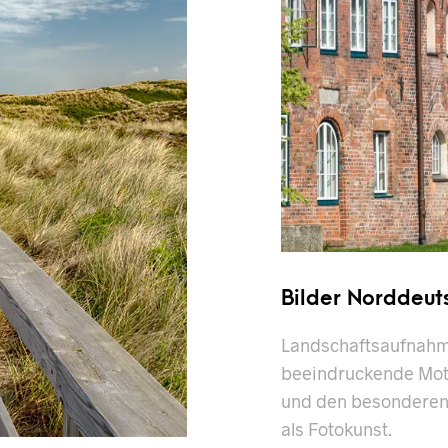
Bilder Norddeut
Landschaftsaufnahm
beeindruckende Mot
und den besonderen
als Fotokunst.