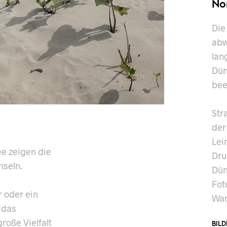
No
Die
abw
lan
Dün
bee
Str
der
Lei
e zeigen die
Dru
nseln.
Dün
Fot
 oder ein
Wan
 das
roße Vielfalt
BIL