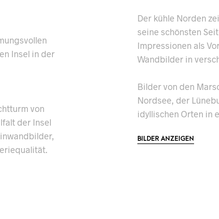
Der kühle Norden ze
seine schönsten Sei
mmungsvollen
Impressionen als Vo
n Insel in der
Wandbilder in versc
Bilder von den Mars
Nordsee, der Lüneb
chtturm von
idyllischen Orten in 
falt der Insel
einwandbilder,
BILDER ANZEIGEN
eriequalität.