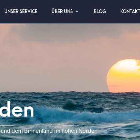
UNSER SERVICE
BLOG
KONTAK
ÜBER UNS
rden
n und dem Binnenland im hohen Norden