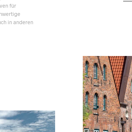
ven für
chwertige
ch in anderen