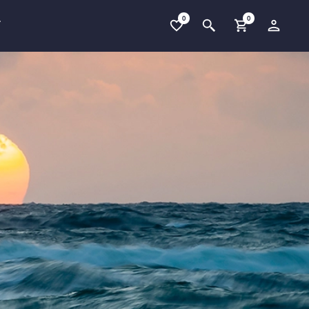
0
0
T