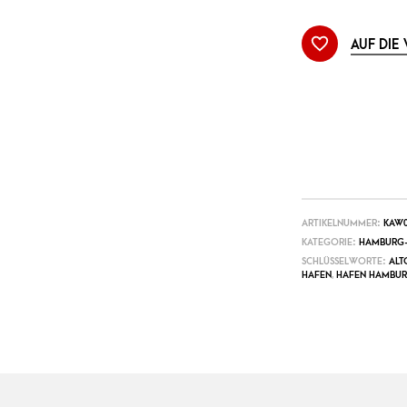
AUF DIE
ARTIKELNUMMER:
KAW0
KATEGORIE:
HAMBURG-
SCHLÜSSELWORTE:
ALT
HAFEN
,
HAFEN HAMBU