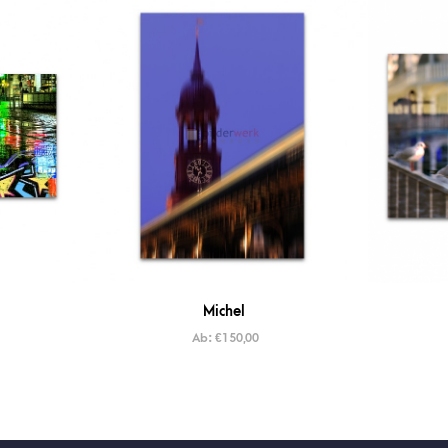
Michel
Ab:
€
150,00