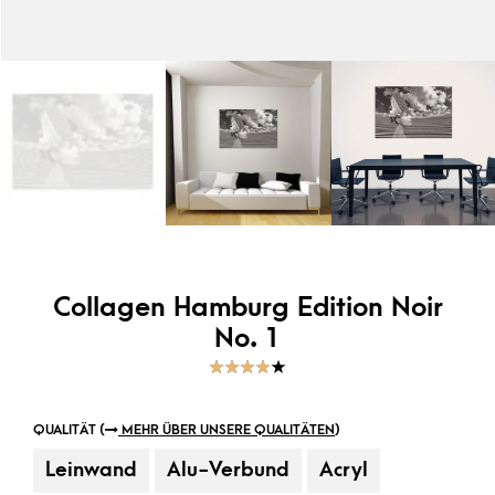
Collagen Hamburg Edition Noir
No. 1
4.00
5
1
out of
based on
customer
QUALITÄT (
MEHR ÜBER UNSERE QUALITÄTEN
)
rating
Leinwand
Alu-Verbund
Acryl