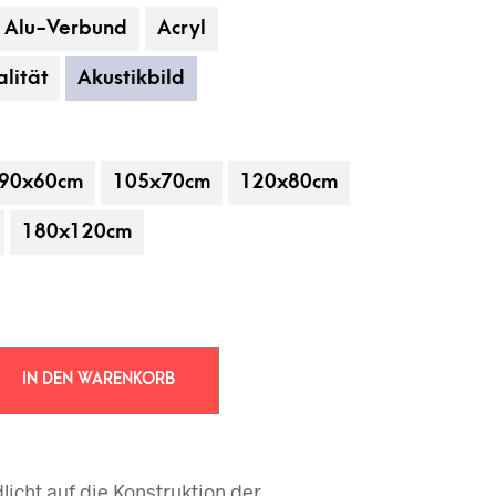
Alu-Verbund
Acryl
lität
Akustikbild
90x60cm
105x70cm
120x80cm
180x120cm
 gehören nicht zum Leistungsumfang.
IN DEN WARENKORB
licht auf die Konstruktion der