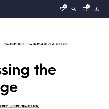
0
0
T
sing the
dge
ÜBER UNSERE QUALITÄTEN
)