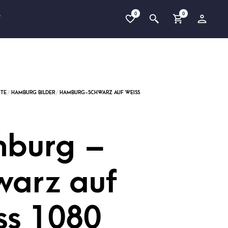
0
0
T
burg –
warz auf
ss 1080