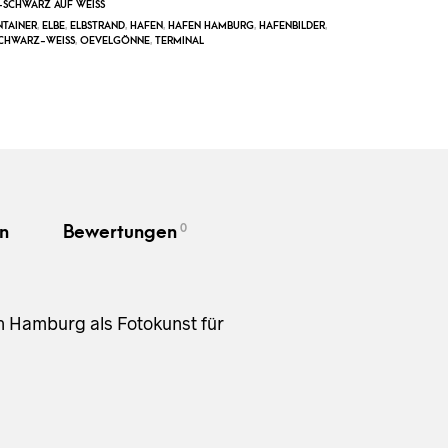
SCHWARZ AUF WEISS
TAINER
,
ELBE
,
ELBSTRAND
,
HAFEN
,
HAFEN HAMBURG
,
HAFENBILDER
,
CHWARZ-WEISS
,
OEVELGÖNNE
,
TERMINAL
0
n
Bewertungen
n Hamburg als Fotokunst für