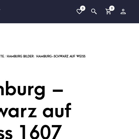
0
0
T
burg –
warz auf
ss 1607