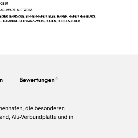
0250
SCHWARZ AUF WEISS
EGER
,
BARKASSE
,
BINNENHAFEN
,
ELBE
,
HAFEN
,
HAFEN HAMBURG
,
G
,
HAMBURG SCHWARZ-WEISS
,
KAJEN
,
SCHIFFSBILDER
0
n
Bewertungen
innenhafen, die besonderen
and, Alu-Verbundplatte und in