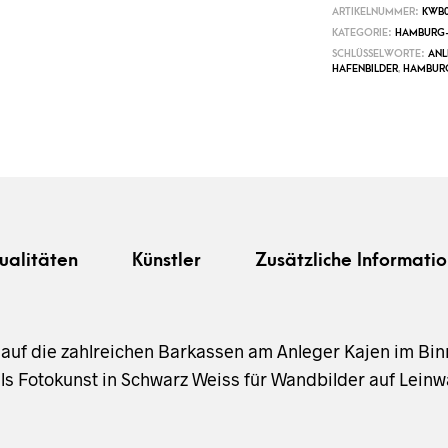
ARTIKELNUMMER:
KWB0
KATEGORIE:
HAMBURG-
SCHLÜSSELWORTE:
ANL
HAFENBILDER
,
HAMBUR
ualitäten
Künstler
Zusätzliche Informatio
ck auf die zahlreichen Barkassen am Anleger Kajen im B
s Fotokunst in Schwarz Weiss für Wandbilder auf Leinw