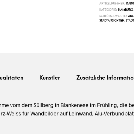
ARTIKELNUMMER:
KJS0
KATEGORIE:
HAMBURG-
SCHLÜSSELWORTE:
ARC
STADTANSICHTEN
,
STAD
ualitäten
Künstler
Zusätzliche Informatio
e vom dem Süllberg in Blankenese im Frühling, die b
z-Weiss für Wandbilder auf Leinwand, Alu-Verbundplatt