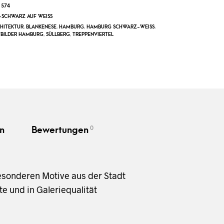
1574
SCHWARZ AUF WEISS
HITEKTUR
,
BLANKENESE
,
HAMBURG
,
HAMBURG SCHWARZ-WEISS
,
TBILDER HAMBURG
,
SÜLLBERG
,
TREPPENVIERTEL
0
n
Bewertungen
esonderen Motive aus der Stadt
e und in Galeriequalität