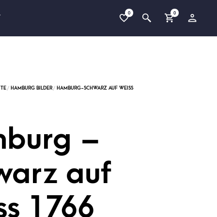
0
0
T
burg –
warz auf
ss 1766