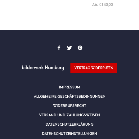
Bewertet mit
Ab:
€
140,00
5.00
von
5
bilderwerk Hamburg
VERTRAG WIDERRUFEN
IMPRESSUM
ALLGEMEINE GESCHÄFTSBEDINGUNGEN
WIDERRUFSRECHT
VERSAND UND ZAHLUNGSWEISEN
DATENSCHUTZERKLÄRUNG
DATENSCHUTZEINSTELLUNGEN