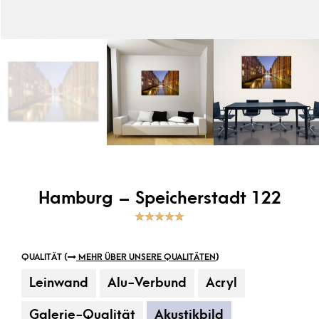
Hamburg – Speicherstadt 122
5.00
5
1
out
of
based on
customer
rating
QUALITÄT (
MEHR ÜBER UNSERE QUALITÄTEN
)
Leinwand
Alu-Verbund
Acryl
Galerie-Qualität
Akustikbild