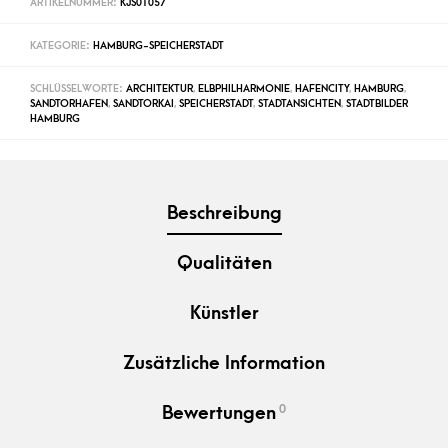
ARTIKELNUMMER:
KJS01057
KATEGORIE:
HAMBURG-SPEICHERSTADT
SCHLÜSSELWORTE:
ARCHITEKTUR
,
ELBPHILHARMONIE
,
HAFENCITY
,
HAMBURG
,
SANDTORHAFEN
,
SANDTORKAI
,
SPEICHERSTADT
,
STADTANSICHTEN
,
STADTBILDER
HAMBURG
Beschreibung
Qualitäten
Künstler
Zusätzliche Information
0
Bewertungen