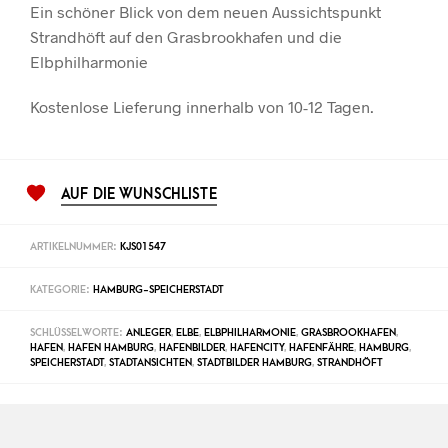
Ein schöner Blick von dem neuen Aussichtspunkt
Strandhöft auf den Grasbrookhafen und die
Elbphilharmonie
Kostenlose Lieferung innerhalb von 10-12 Tagen.
AUF DIE WUNSCHLISTE
ARTIKELNUMMER:
KJS01547
KATEGORIE:
HAMBURG-SPEICHERSTADT
SCHLÜSSELWORTE:
ANLEGER
,
ELBE
,
ELBPHILHARMONIE
,
GRASBROOKHAFEN
,
HAFEN
,
HAFEN HAMBURG
,
HAFENBILDER
,
HAFENCITY
,
HAFENFÄHRE
,
HAMBURG
,
SPEICHERSTADT
,
STADTANSICHTEN
,
STADTBILDER HAMBURG
,
STRANDHÖFT