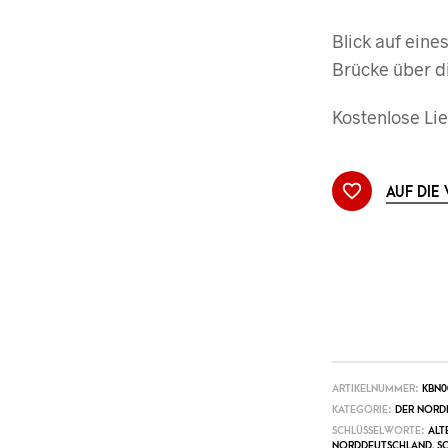
Blick auf eine
Brücke über di
Kostenlose Lie
AUF DIE
ARTIKELNUMMER:
KBN0
KATEGORIE:
DER NORD
SCHLÜSSELWORTE:
ALT
NORDDEUTSCHLAND
,
S