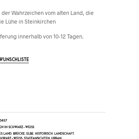
s der Wahrzeichen vom alten Land, die
e Lühe in Steinkirchen
ferung innerhalb von 10-12 Tagen.
 WUNSCHLISTE
0457
EN IN SCHWARZ-WEISS
ES LAND
,
BRÜCKE
,
ELBE
,
HISTORISCH
,
LANDSCHAFT
,
CHWARZ-WEISS
,
STADTANSICHTEN
,
URBAN