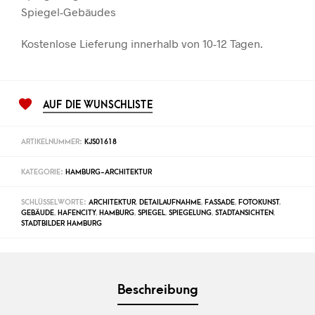
Spiegel-Gebäudes
Kostenlose Lieferung innerhalb von 10-12 Tagen.
AUF DIE WUNSCHLISTE
ARTIKELNUMMER:
KJS01618
KATEGORIE:
HAMBURG-ARCHITEKTUR
SCHLÜSSELWORTE:
ARCHITEKTUR
,
DETAILAUFNAHME
,
FASSADE
,
FOTOKUNST
,
GEBÄUDE
,
HAFENCITY
,
HAMBURG
,
SPIEGEL
,
SPIEGELUNG
,
STADTANSICHTEN
,
STADTBILDER HAMBURG
Beschreibung