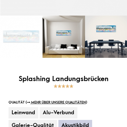
Splashing Landungsbrücken
5.00
5
1
out
of
based on
customer
rating
QUALITÄT (
MEHR ÜBER UNSERE QUALITÄTEN
)
Leinwand
Alu-Verbund
Galerie-Qualität
Akustikbild