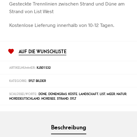
Gesteckte Trennlinien zwischen Strand und Düne am
Strand von List West
Kostenlose Lieferung innerhalb von 10-12 Tagen.
AUF DIE WUNSCHLISTE
ARTIKELNUMMER:
KJS01532
KATEGORIE:
SYLT BILDER
SCHLÜSSELWORTE:
DÜNE
,
DÜNENGRAS
,
KÜSTE
,
LANDSCHAFT
,
LIST
,
MEER
,
NATUR
,
NORDDEUTSCHLAND
,
NORDSEE
,
STRAND
,
SYLT
Beschreibung