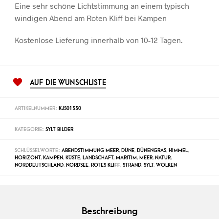
Eine sehr schöne Lichtstimmung an einem typisch
windigen Abend am Roten Kliff bei Kampen
Kostenlose Lieferung innerhalb von 10-12 Tagen.
AUF DIE WUNSCHLISTE
ARTIKELNUMMER:
KJS01550
KATEGORIE:
SYLT BILDER
SCHLÜSSELWORTE:
ABENDSTIMMUNG MEER
,
DÜNE
,
DÜNENGRAS
,
HIMMEL
,
HORIZONT
,
KAMPEN
,
KÜSTE
,
LANDSCHAFT
,
MARITIM
,
MEER
,
NATUR
,
NORDDEUTSCHLAND
,
NORDSEE
,
ROTES KLIFF
,
STRAND
,
SYLT
,
WOLKEN
Beschreibung