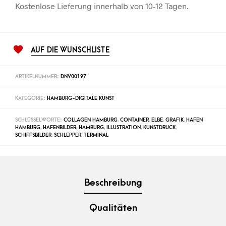
Kostenlose Lieferung innerhalb von 10-12 Tagen.
AUF DIE WUNSCHLISTE
ARTIKELNUMMER:
DNV00197
KATEGORIE:
HAMBURG-DIGITALE KUNST
SCHLÜSSELWORTE:
COLLAGEN HAMBURG
,
CONTAINER
,
ELBE
,
GRAFIK
,
HAFEN
HAMBURG
,
HAFENBILDER
,
HAMBURG
,
ILLUSTRATION
,
KUNSTDRUCK
,
SCHIFFSBILDER
,
SCHLEPPER
,
TERMINAL
Beschreibung
Qualitäten