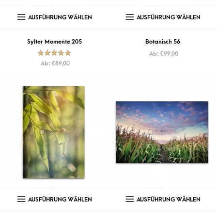
AUSFÜHRUNG WÄHLEN
AUSFÜHRUNG WÄHLEN
Sylter Momente 205
Botanisch 56
Ab:
€
99,00
Bewertet mit
Ab:
€
89,00
5.00
von
5
AUSFÜHRUNG WÄHLEN
AUSFÜHRUNG WÄHLEN