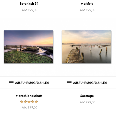
Botanisch 54
Maisfeld
Ab:
€
99,00
Ab:
€
99,00
AUSFÜHRUNG WÄHLEN
AUSFÜHRUNG WÄHLEN
Marschlandschaft
Seestege
Ab:
€
99,00
Bewertet mit
Ab:
€
99,00
5.00
von
5