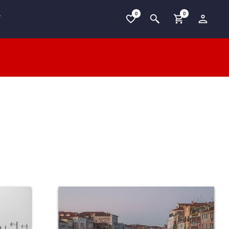
0
0
T