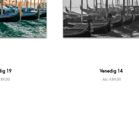
ig 19
Venedig 14
€
89,00
Ab:
€
89,00