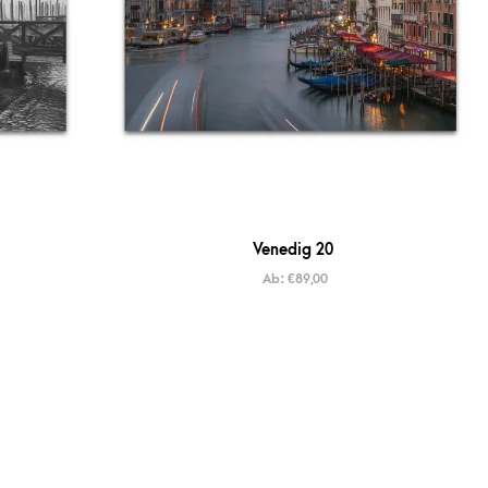
Venedig 20
Ab:
€
89,00