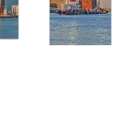
68
Hamburg – Hafen 275
Ab:
€
89,00