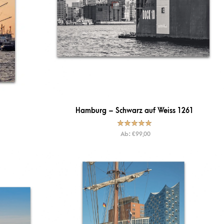
Hamburg – Schwarz auf Weiss 1261
Bewertet mit
Ab:
€
99,00
5.00
von
5