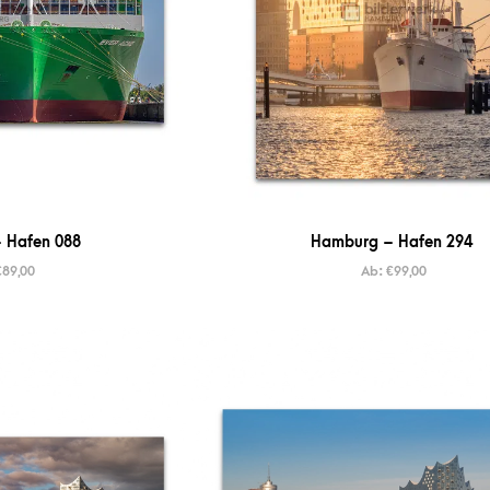
 Hafen 088
Hamburg – Hafen 294
€
89,00
Ab:
€
99,00