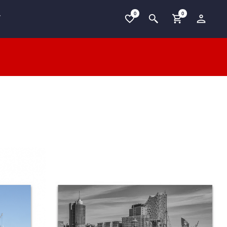
0
0
T