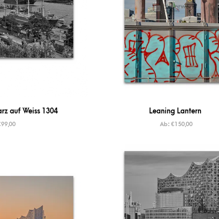
z auf Weiss 1304
Leaning Lantern
€
99,00
Ab:
€
150,00