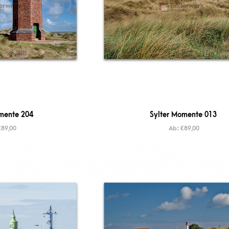
mente 204
Sylter Momente 013
€
89,00
Ab:
€
89,00