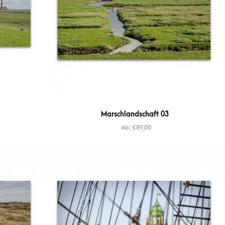
Marschlandschaft 03
Ab:
€
89,00