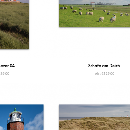
ever 04
Schafe am Deich
€
89,00
Ab:
€
129,00