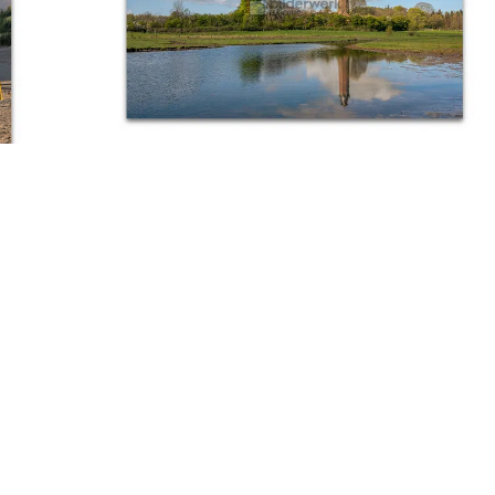
Leuchtturm Neuland
Ab:
€
89,00