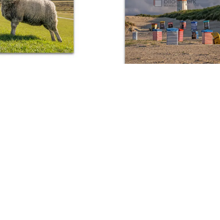
schafe
Bunter Strand
€
89,00
Ab:
€
89,00