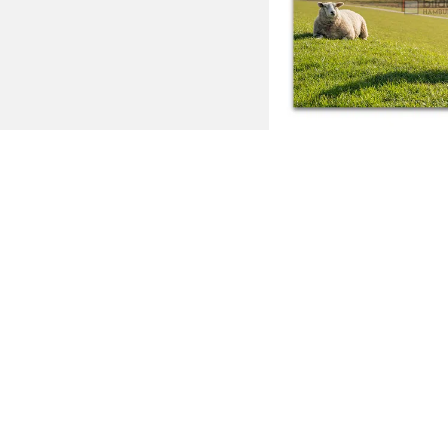
Deich
Ab: