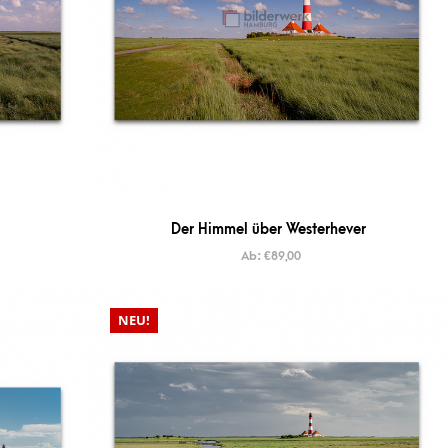
Der Himmel über Westerhever
Ab:
€
89,00
NEU!