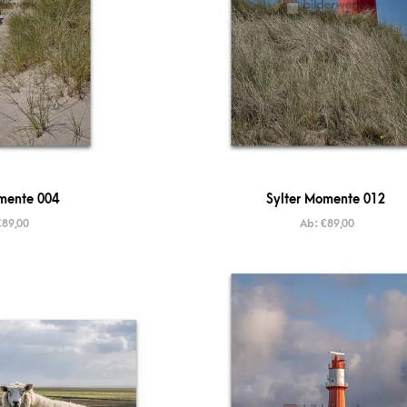
mente 004
Sylter Momente 012
€
89,00
Ab:
€
89,00