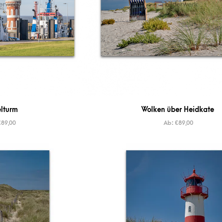
lturm
Wolken über Heidkate
€
89,00
Ab:
€
89,00