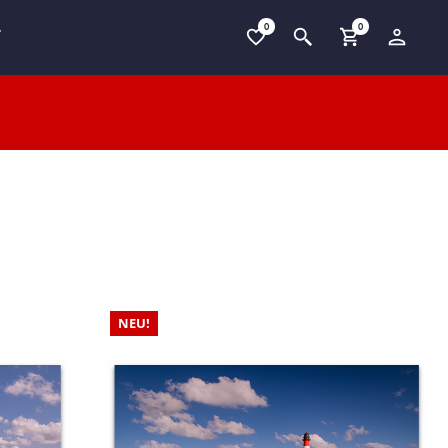
0
0
T
NEU!