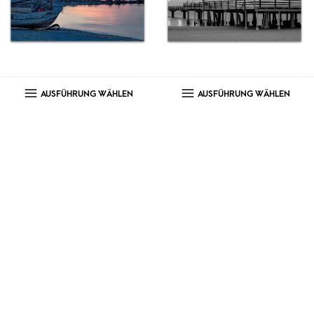
AUSFÜHRUNG WÄHLEN
AUSFÜHRUNG WÄHLEN
Morgenröte an der Ostsee
Seebrücke in Ahlbeck
Ab:
€
89,00
Ab:
€
89,00