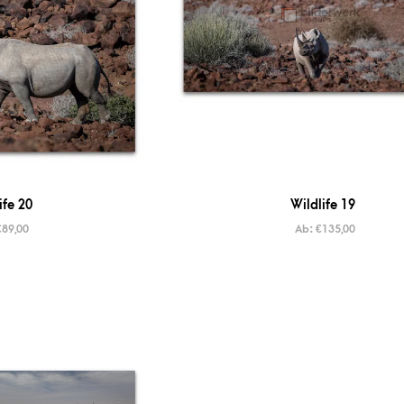
ife 20
Wildlife 19
€
89,00
Ab:
€
135,00