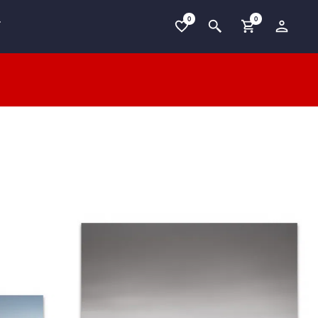
0
0
T