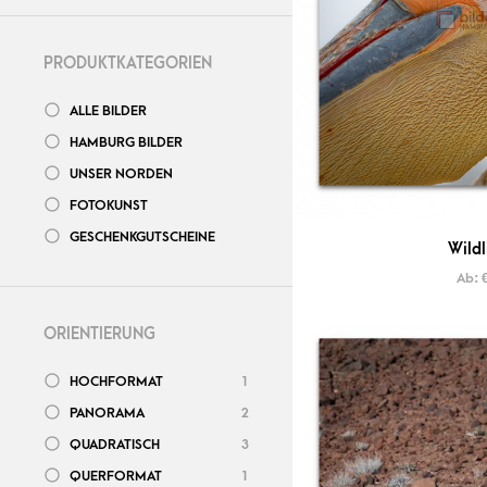
PRODUKTKATEGORIEN
ALLE BILDER
HAMBURG BILDER
UNSER NORDEN
FOTOKUNST
GESCHENKGUTSCHEINE
Wildl
Ab:
ORIENTIERUNG
HOCHFORMAT
1
PANORAMA
2
QUADRATISCH
3
QUERFORMAT
1