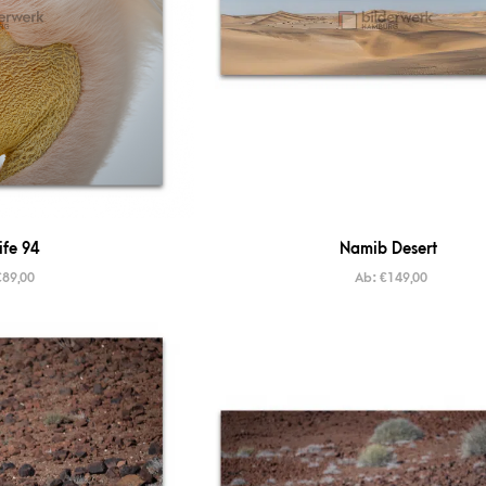
ife 94
Namib Desert
€
89,00
Ab:
€
149,00