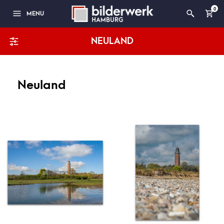
0
MENU
NEULAND
Neuland