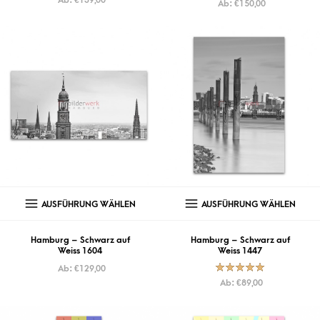
Ab:
€
150,00
5.00
von
5
AUSFÜHRUNG WÄHLEN
AUSFÜHRUNG WÄHLEN
Hamburg – Schwarz auf
Hamburg – Schwarz auf
Weiss 1604
Weiss 1447
Ab:
€
129,00
Bewertet mit
Ab:
€
89,00
5.00
von
5