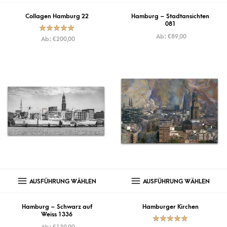
Collagen Hamburg 22
Hamburg – Stadtansichten
081
Ab:
€
89,00
Bewertet mit
Ab:
€
200,00
5.00
von
5
AUSFÜHRUNG WÄHLEN
AUSFÜHRUNG WÄHLEN
Hamburg – Schwarz auf
Hamburger Kirchen
Weiss 1336
Ab:
€
139,00
Bewertet mit