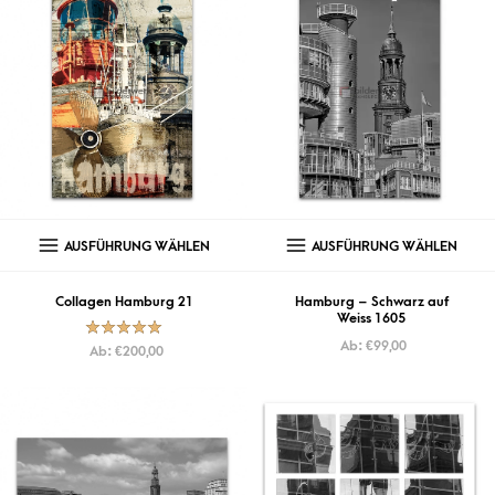
AUSFÜHRUNG WÄHLEN
AUSFÜHRUNG WÄHLEN
Collagen Hamburg 21
Hamburg – Schwarz auf
Weiss 1605
Ab:
€
99,00
Bewertet mit
Ab:
€
200,00
5.00
von
5