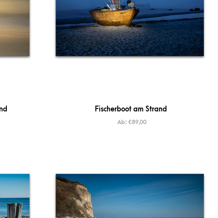
nd
Fischerboot am Strand
Ab:
€
89,00