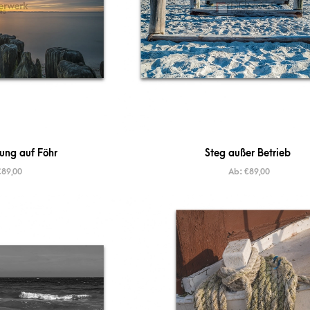
ng auf Föhr
Steg außer Betrieb
€
89,00
Ab:
€
89,00