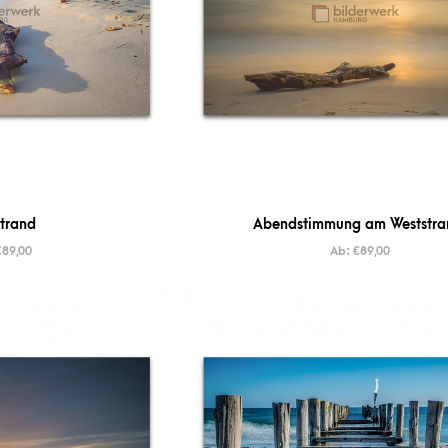
trand
Abendstimmung am Weststra
€
89,00
Ab:
€
89,00