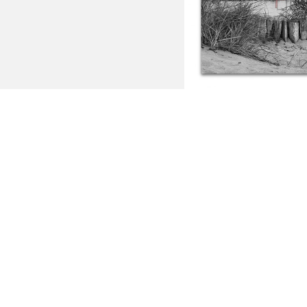
Buhne mit 
Ab: