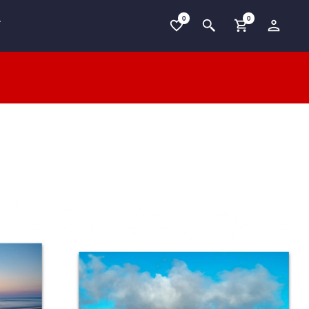
0
0
T