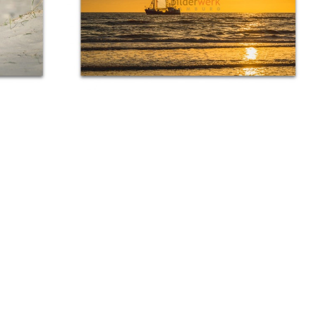
Kutter in der Abendsonne
Ab:
€
89,00