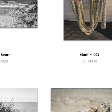
 Beach
Maritim 049
€
89,00
Ab:
€
99,00