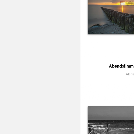
Abendstimmu
Ab: