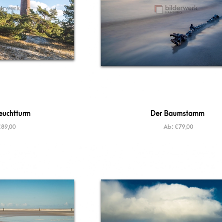
euchtturm
Der Baumstamm
€
89,00
Ab:
€
79,00