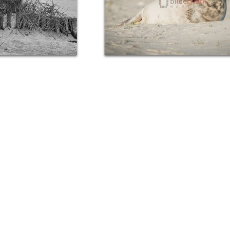
Strandhafer
Winkende Robbe
€
89,00
Ab:
€
89,00