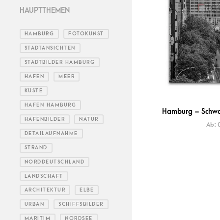
HAUPTTHEMEN
HAMBURG
FOTOKUNST
STADTANSICHTEN
STADTBILDER HAMBURG
HAFEN
MEER
KÜSTE
HAFEN HAMBURG
Hamburg – Schwar
HAFENBILDER
NATUR
Ab:
DETAILAUFNAHME
STRAND
NORDDEUTSCHLAND
LANDSCHAFT
ARCHITEKTUR
ELBE
URBAN
SCHIFFSBILDER
MARITIM
NORDSEE