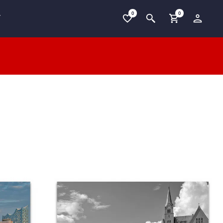
0
0
T