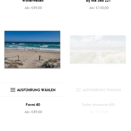
Winterwellen
By the Sea 221
Ab:
€
89,00
Ab:
€
150,00
AUSFÜHRUNG WÄHLEN
AUSFÜHRUNG WÄHLEN
Formi 40
Sylter Momente 440
Ab:
€
89,00
Ab:
€
129,00