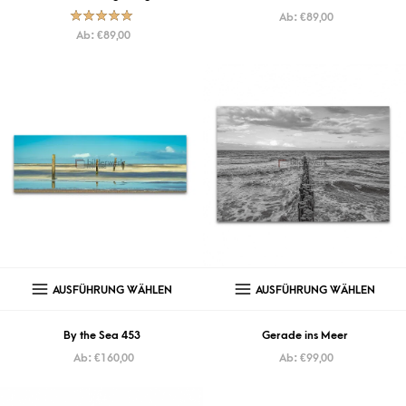
Ab:
€
89,00
Bewertet mit
Ab:
€
89,00
5.00
von
5
AUSFÜHRUNG WÄHLEN
AUSFÜHRUNG WÄHLEN
By the Sea 453
Gerade ins Meer
Ab:
€
160,00
Ab:
€
99,00