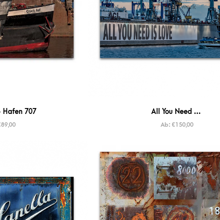
 Hafen 707
All You Need …
€
89,00
Ab:
€
150,00