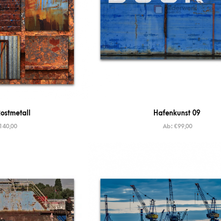
ostmetall
Hafenkunst 09
140,00
Ab:
€
99,00