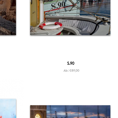
S.90
Ab:
€
89,00