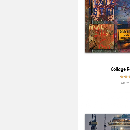
Collage R
Bewert
Ab:
€
5.