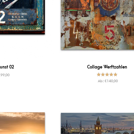
unst 02
Collage Werftzahlen
€
99,00
Bewertet mit
Ab:
€
140,00
5.00
von
5