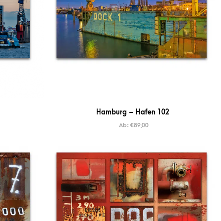
Hamburg – Hafen 102
Ab:
€
89,00