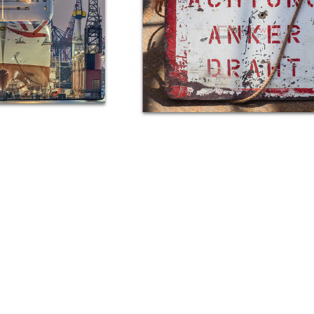
 Hafen 233
Hafenkunst 38
€
89,00
Ab:
€
89,00