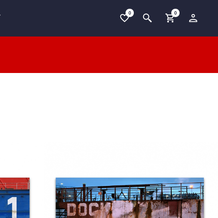
0
0
T