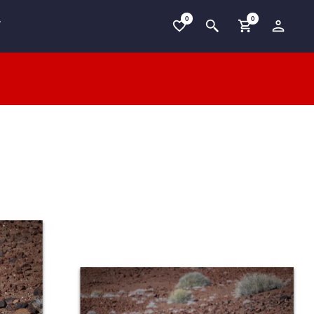
0
0
T