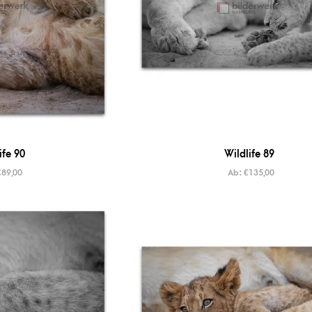
ife 90
Wildlife 89
€
89,00
Ab:
€
135,00