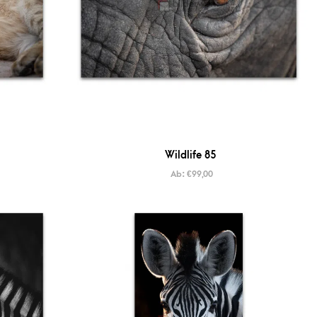
Wildlife 85
Ab:
€
99,00