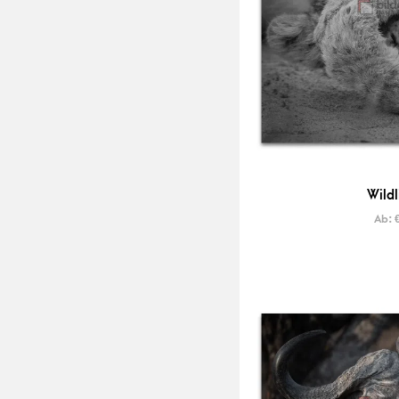
Wildl
Ab: