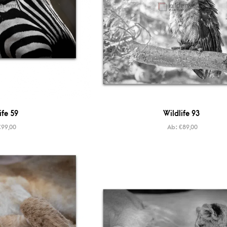
ife 59
Wildlife 93
€
99,00
Ab:
€
89,00