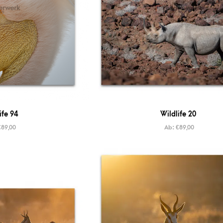
ife 94
Wildlife 20
€
89,00
Ab:
€
89,00