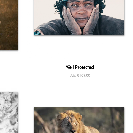
Well Protected
Ab:
€
109,00