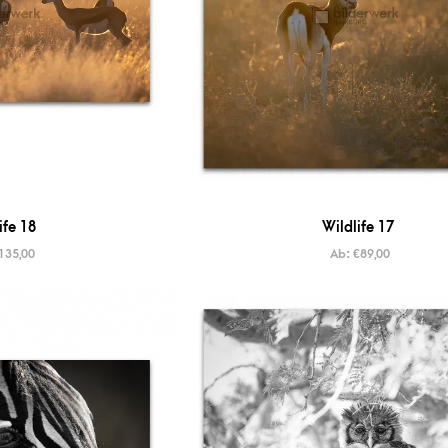
ife 18
Wildlife 17
135,00
Ab:
€
89,00