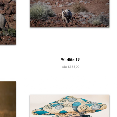
Wildlife 19
Ab:
€
135,00