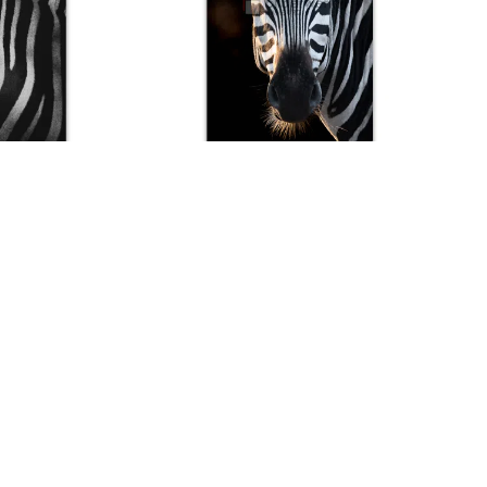
Wildlife 80
Ab:
€
139,00