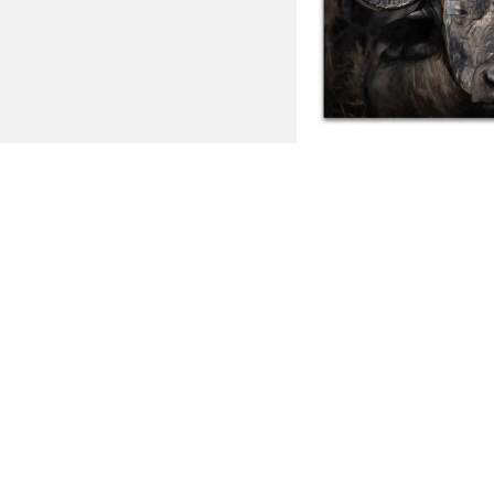
Wildl
Ab: