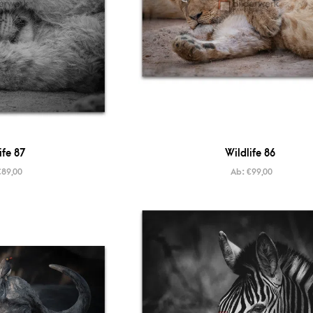
ife 87
Wildlife 86
€
89,00
Ab:
€
99,00