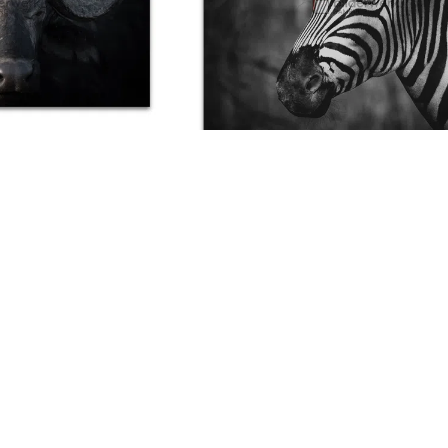
ife 84
Wildlife 82
€
99,00
Ab:
€
89,00