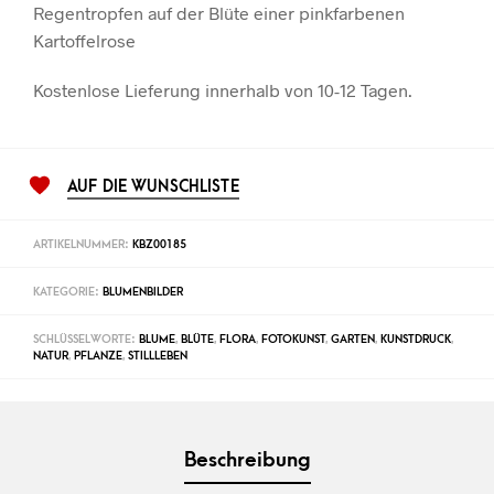
Regentropfen auf der Blüte einer pinkfarbenen
Kartoffelrose
Kostenlose Lieferung innerhalb von 10-12 Tagen.
AUF DIE WUNSCHLISTE
ARTIKELNUMMER:
KBZ00185
KATEGORIE:
BLUMENBILDER
SCHLÜSSELWORTE:
BLUME
,
BLÜTE
,
FLORA
,
FOTOKUNST
,
GARTEN
,
KUNSTDRUCK
,
NATUR
,
PFLANZE
,
STILLLEBEN
Beschreibung