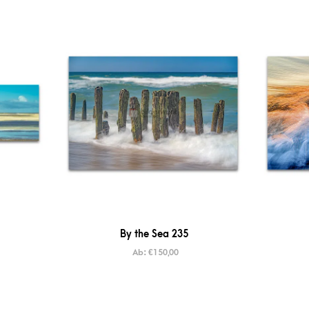
By the Sea 235
Ab:
€
150,00