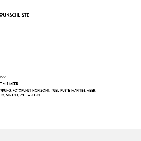
 WUNSCHLISTE
0566
T MIT MEER
ANDUNG
,
FOTOKUNST
,
HORIZONT
,
INSEL
,
KÜSTE
,
MARITIM
,
MEER
,
UM
,
STRAND
,
SYLT
,
WELLEN