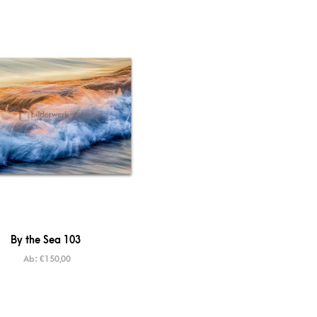
By the Sea 103
Ab:
€
150,00