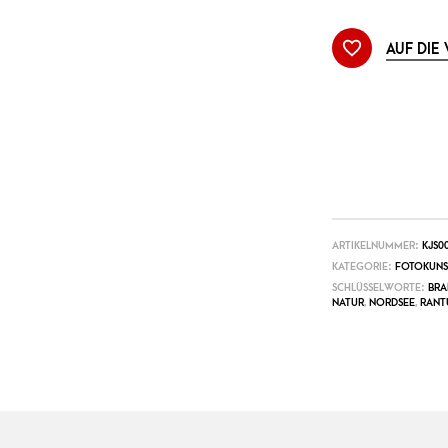
AUF DIE
ARTIKELNUMMER:
KJS0
KATEGORIE:
FOTOKUNS
SCHLÜSSELWORTE:
BR
NATUR
,
NORDSEE
,
RANT