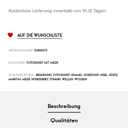
Kostenlose Lieferung innerhalb von 10-12 Tagen.
AUF DIE WUNSCHLISTE
ARTIKELNUMMER:
KJS00572
KATEGORIE:
FOTOKUNST MIT MEER
SCHLÜSSELWORTE:
BRANDUNG
,
FOTOKUNST
,
HIMMEL
,
HORIZONT
,
INSEL
,
KÜSTE
,
MARITIM
,
MEER
,
NORDERNEY
,
STRAND
,
WELLEN
,
WOLKEN
Beschreibung
Qualitäten