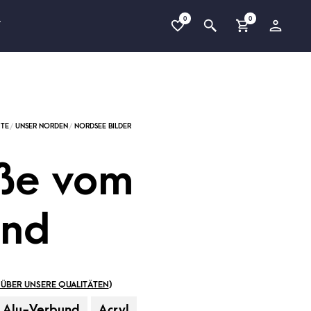
0
0
T
ße vom
and
ÜBER UNSERE QUALITÄTEN
)
Alu-Verbund
Acryl