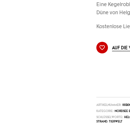
Eine Kegelrob
Düne von Hel
Kostenlose Lie
AUF DIE
ARTIKELNUMMER:
KKB0
KATEGORIE:
NORDSEE B
SCHLÜSSELWORTE:
HEL
STRAND
,
TIERWELT