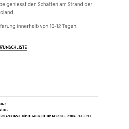
be geniesst den Schatten am Strand der
goland
ferung innerhalb von 10-12 Tagen.
 WUNSCHLISTE
0078
ILDER
GOLAND
,
INSEL
,
KÜSTE
,
MEER
,
NATUR
,
NORDSEE
,
ROBBE
,
SEEHUND
,