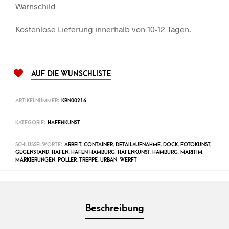
Warnschild
Kostenlose Lieferung innerhalb von 10-12 Tagen.
AUF DIE WUNSCHLISTE
ARTIKELNUMMER:
KBN00216
KATEGORIE:
HAFENKUNST
SCHLÜSSELWORTE:
ARBEIT
,
CONTAINER
,
DETAILAUFNAHME
,
DOCK
,
FOTOKUNST
,
GEGENSTAND
,
HAFEN
,
HAFEN HAMBURG
,
HAFENKUNST
,
HAMBURG
,
MARITIM
,
MARKIERUNGEN
,
POLLER
,
TREPPE
,
URBAN
,
WERFT
Beschreibung