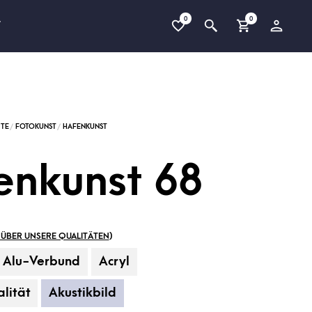
0
0
T
enkunst 68
ÜBER UNSERE QUALITÄTEN
)
Alu-Verbund
Acryl
lität
Akustikbild