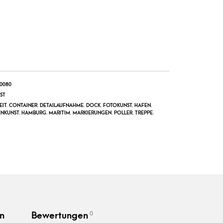
0080
ST
EIT
,
CONTAINER
,
DETAILAUFNAHME
,
DOCK
,
FOTOKUNST
,
HAFEN
,
NKUNST
,
HAMBURG
,
MARITIM
,
MARKIERUNGEN
,
POLLER
,
TREPPE
,
0
n
Bewertungen