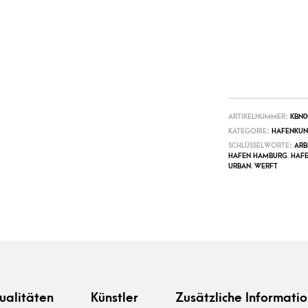
ARTIKELNUMMER:
KBN0
KATEGORIE:
HAFENKUN
SCHLÜSSELWORTE:
ARB
HAFEN HAMBURG
,
HAFE
URBAN
,
WERFT
ualitäten
Künstler
Zusätzliche Informatio