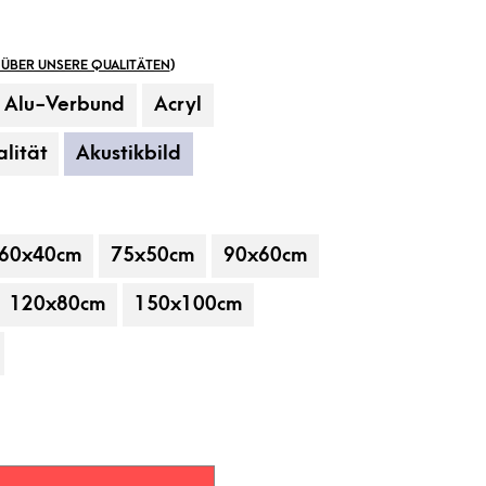
ÜBER UNSERE QUALITÄTEN
)
Alu-Verbund
Acryl
lität
Akustikbild
60x40cm
75x50cm
90x60cm
 gehören nicht zum Leistungsumfang.
120x80cm
150x100cm