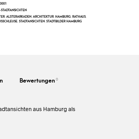
0001
STADTANSICHTEN
TER
,
ALSTERARKADEN
,
ARCHITEKTUR
,
HAMBURG
,
RATHAUS
,
USSCHLEUSE
,
STADTANSICHTEN
,
STADTBILDER HAMBURG
0
n
Bewertungen
tadtansichten aus Hamburg als