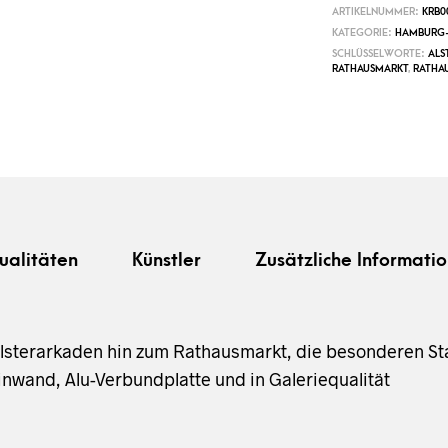
ARTIKELNUMMER:
KRB0
KATEGORIE:
HAMBURG-
SCHLÜSSELWORTE:
ALS
RATHAUSMARKT
,
RATHA
ualitäten
Künstler
Zusätzliche Informatio
 Alsterarkaden hin zum Rathausmarkt, die besonderen S
inwand, Alu-Verbundplatte und in Galeriequalität