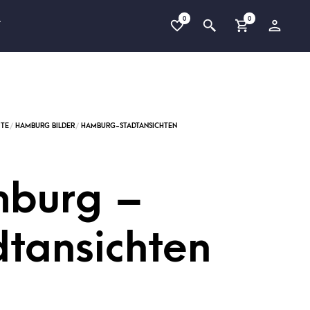
0
0
T
burg –
dtansichten