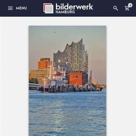
0
MENU