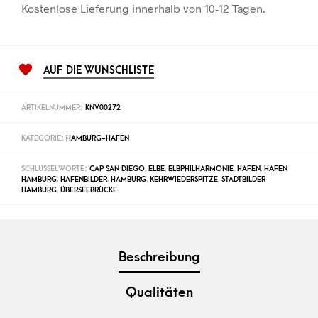
Kostenlose Lieferung innerhalb von 10-12 Tagen.
AUF DIE WUNSCHLISTE
ARTIKELNUMMER:
KNV00272
KATEGORIE:
HAMBURG-HAFEN
SCHLÜSSELWORTE:
CAP SAN DIEGO
,
ELBE
,
ELBPHILHARMONIE
,
HAFEN
,
HAFEN
HAMBURG
,
HAFENBILDER
,
HAMBURG
,
KEHRWIEDERSPITZE
,
STADTBILDER
HAMBURG
,
ÜBERSEEBRÜCKE
Beschreibung
Qualitäten