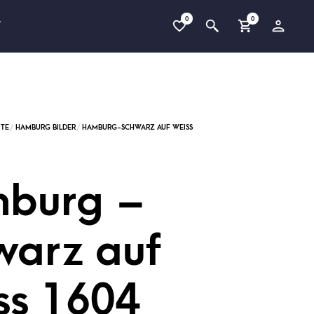
0
0
T
burg –
warz auf
ss 1604