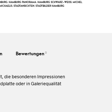
MBURG
,
HAMBURG PANORAMA
,
HAMBURG SCHWARZ-WEISS
,
MICHEL
,
MICHAELIS
,
STADTANSICHTEN
,
STADTBILDER HAMBURG
0
n
Bewertungen
dt, die besonderen Impressionen
platte oder in Galeriequalität