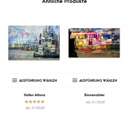
Ähnliche Produkte
AUSFÜHRUNG WÄHLEN
AUSFÜHRUNG WÄHLEN
Hafen Altona
Binnenalster
Ab:
€
170,00
Bewertet mit
Ab:
€
150,00
5.00
von
5