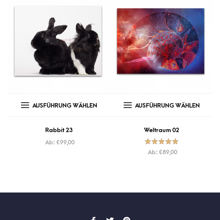
AUSFÜHRUNG WÄHLEN
AUSFÜHRUNG WÄHLEN
Rabbit 23
Weltraum 02
Ab:
€
99,00
Bewertet mit
Ab:
€
89,00
5.00
von
5