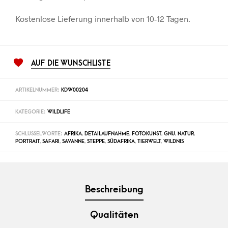
Kostenlose Lieferung innerhalb von 10-12 Tagen.
AUF DIE WUNSCHLISTE
ARTIKELNUMMER:
KDW00204
KATEGORIE:
WILDLIFE
SCHLÜSSELWORTE:
AFRIKA
,
DETAILAUFNAHME
,
FOTOKUNST
,
GNU
,
NATUR
,
PORTRAIT
,
SAFARI
,
SAVANNE
,
STEPPE
,
SÜDAFRIKA
,
TIERWELT
,
WILDNIS
Beschreibung
Qualitäten