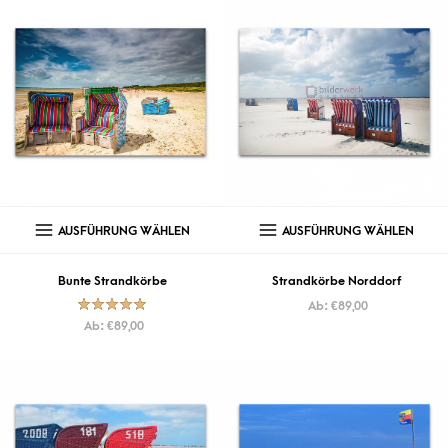
AUSFÜHRUNG WÄHLEN
AUSFÜHRUNG WÄHLEN
Bunte Strandkörbe
Strandkörbe Norddorf
Ab:
€
89,00
Bewertet mit
Ab:
€
89,00
5.00
von
5