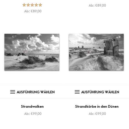
Ab:
€
89,00
Bewertet mit
Ab:
€
89,00
5.00
von
5
AUSFÜHRUNG WÄHLEN
AUSFÜHRUNG WÄHLEN
Strandwolken
Strandkörbe in den Dünen
Ab:
€
99,00
Ab:
€
99,00