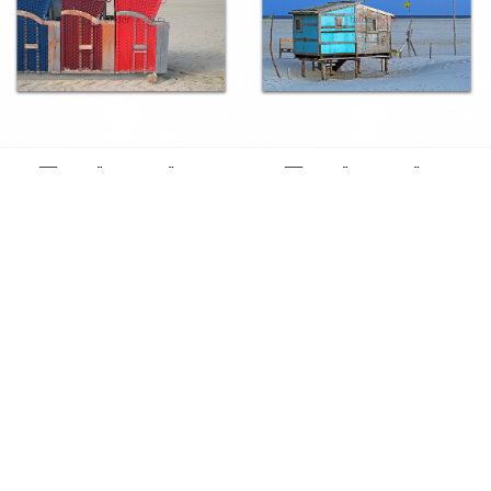
AUSFÜHRUNG WÄHLEN
AUSFÜHRUNG WÄHLEN
Strandkörbe in Norddorf
Strandhütte
Ab:
€
89,00
Ab:
€
89,00