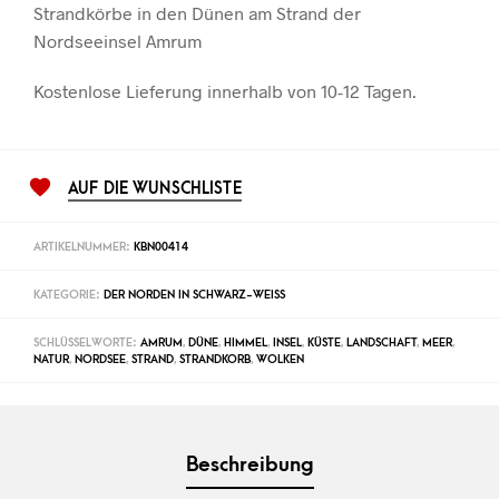
Strandkörbe in den Dünen am Strand der
Nordseeinsel Amrum
Kostenlose Lieferung innerhalb von 10-12 Tagen.
AUF DIE WUNSCHLISTE
ARTIKELNUMMER:
KBN00414
KATEGORIE:
DER NORDEN IN SCHWARZ-WEISS
SCHLÜSSELWORTE:
AMRUM
,
DÜNE
,
HIMMEL
,
INSEL
,
KÜSTE
,
LANDSCHAFT
,
MEER
,
NATUR
,
NORDSEE
,
STRAND
,
STRANDKORB
,
WOLKEN
Beschreibung