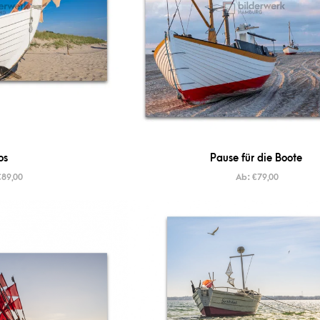
os
Pause für die Boote
€
89,00
Ab:
€
79,00