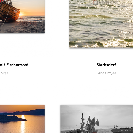
it Fischerboot
Sierksdorf
€
89,00
Ab:
€
99,00