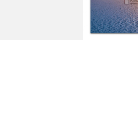
Gliding in
Ab: