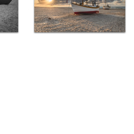
Die letzte Abendsonne
Ab:
€
89,00