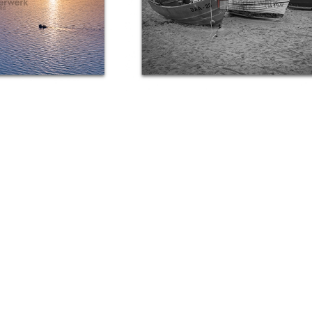
 the Sunset
Fischerboote Baabe
€
89,00
Ab:
€
99,00