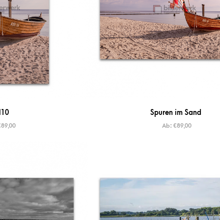
l10
Spuren im Sand
€
89,00
Ab:
€
89,00