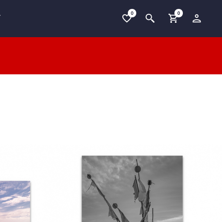
0
0
T