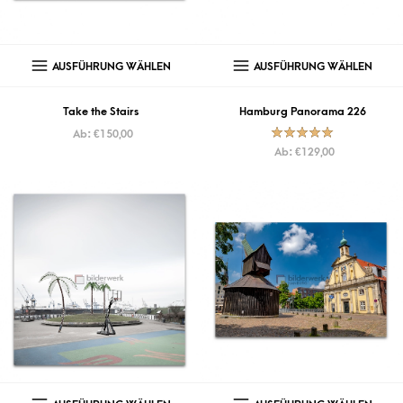
AUSFÜHRUNG WÄHLEN
AUSFÜHRUNG WÄHLEN
Take the Stairs
Hamburg Panorama 226
Ab:
€
150,00
Bewertet mit
Ab:
€
129,00
5.00
von
5