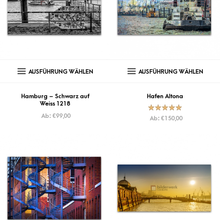
AUSFÜHRUNG WÄHLEN
AUSFÜHRUNG WÄHLEN
Hamburg – Schwarz auf
Hafen Altona
Weiss 1218
Ab:
€
99,00
Bewertet mit
Ab:
€
150,00
5.00
von
5