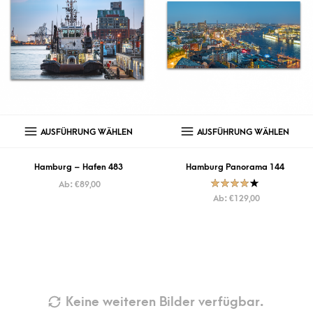
AUSFÜHRUNG WÄHLEN
AUSFÜHRUNG WÄHLEN
Hamburg – Hafen 483
Hamburg Panorama 144
Ab:
€
89,00
Bewertet
Ab:
€
129,00
mit
4.00
von 5
Keine weiteren Bilder verfügbar.