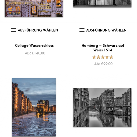
AUSFÜHRUNG WÄHLEN
AUSFÜHRUNG WÄHLEN
Collage Wasserschloss
Hamburg – Schwarz auf
Weiss 1514
Ab:
€
140,00
Bewertet mit
Ab:
€
99,00
5.00
von
5