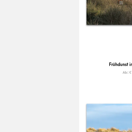
Frühdunst i
Ab:
€