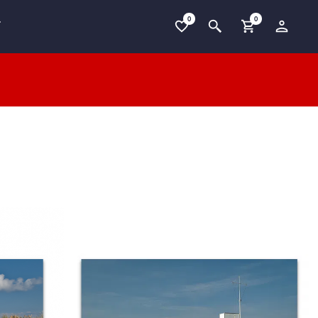
0
0
T