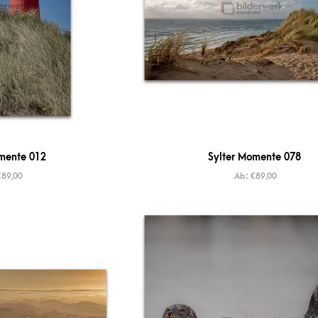
mente 012
Sylter Momente 078
€
89,00
Ab:
€
89,00