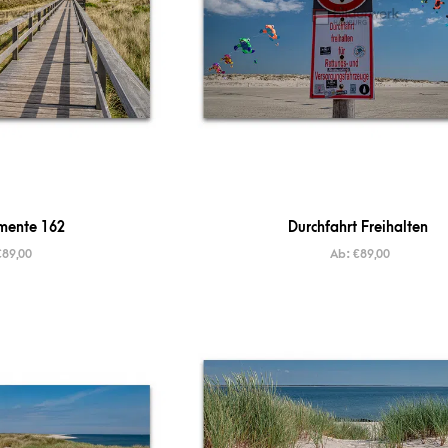
mente 162
Durchfahrt Freihalten
€
89,00
Ab:
€
89,00