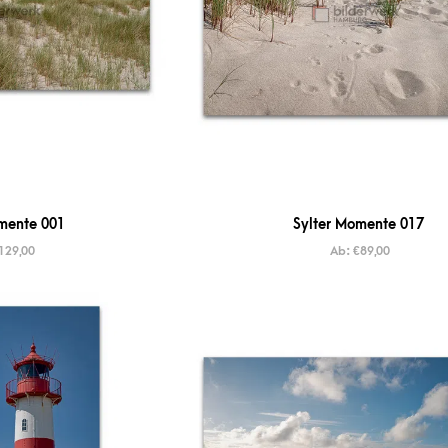
mente 001
Sylter Momente 017
129,00
Ab:
€
89,00